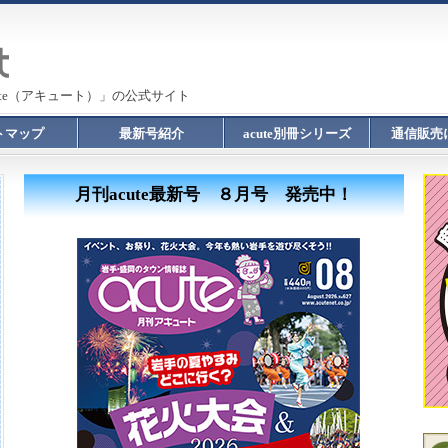
te（アキュート）」の公式サイト
トマップ
最新号紹介
acute別冊シリーズ
通信販売
月刊acute最新号 ８月号 発売中！