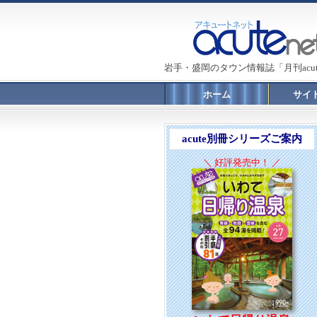
岩手・盛岡のタウン情報誌「月刊acu
ホーム
サイ
acute別冊シリーズご案内
＼ 好評発売中！ ／