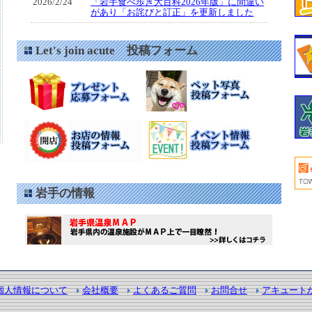
2026/2/24
「岩手食べ歩き大百科2026年版」に間違い
があり「お詫びと訂正」を更新しました
Let's join acute 投稿フォーム
岩手の情報
個人情報について
会社概要
よくあるご質問
お問合せ
アキュート