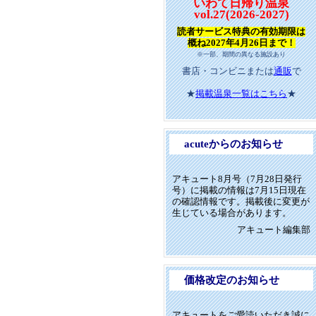
いわて日帰り温泉
vol.27(2026-2027)
読者サービス特典の有効期限は
概ね2027年4月26日まで！
※一部、期間の異なる施設あり
書店・コンビニまたは
通販
で
★
掲載温泉一覧はこちら
★
acuteからのお知らせ
アキュート8月号（7月28日発行
号）に掲載の情報は7月15日現在
の確認情報です。掲載後に変更が
生じている場合があります。
アキュート編集部
価格改定のお知らせ
アキュートをご愛読いただき誠に