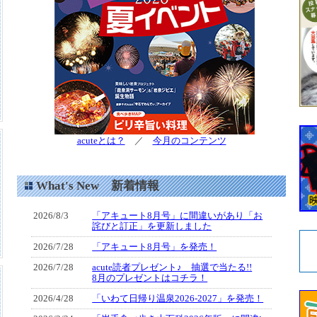
acuteとは？
／
今月のコンテンツ
What's New 新着情報
2026/8/3
「アキュート8月号」に間違いがあり「お
詫びと訂正」を更新しました
2026/7/28
「アキュート8月号」を発売！
2026/7/28
acute読者プレゼント♪ 抽選で当たる!!
8月のプレゼントはコチラ！
2026/4/28
「いわて日帰り温泉2026-2027」を発売！