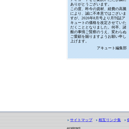
ありがとうございます。
この度、昨今の資材、経費の高騰
により、誠に不本意ではございま
すが、2026年8月号より月刊誌ア
キュートの価格を改定させていた
だくこととなりました。何卒、諸
般の事情ご賢察のうえ、変わらぬ
ご愛顧を賜りますようお願い申し
上げます。
アキュート編集部
サイトマップ
相互リンク集
acutenet