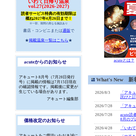
いわて日帰り温泉
vol.27(2026-2027)
読者サービス特典の有効期限は
概ね2027年4月26日まで！
※一部、期間の異なる施設あり
書店・コンビニまたは
通販
で
★
掲載温泉一覧はこちら
★
acuteとは？
acuteからのお知らせ
アキュート8月号（7月28日発行
What's New 
号）に掲載の情報は7月15日現在
の確認情報です。掲載後に変更が
生じている場合があります。
2026/8/3
「アキュ
詫びと
アキュート編集部
2026/7/28
「アキュ
2026/7/28
acute
8月のプ
価格改定のお知らせ
2026/4/28
「いわて
アキュートをご愛読いただき誠に