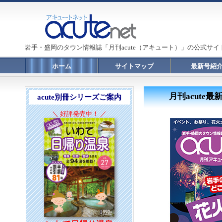
岩手・盛岡のタウン情報誌「月刊acute（アキュート）」の公式サイ
ホーム
サイトマップ
最新号紹
月刊acute
acute別冊シリーズご案内
＼ 好評発売中！ ／