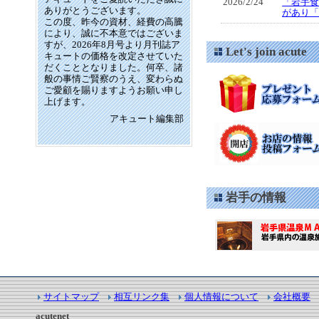
2026/2/24
「岩手食
ありがとうございます。
があり
この度、昨今の資材、経費の高騰
により、誠に不本意ではございま
すが、2026年8月号より月刊誌ア
Let's join a
キュートの価格を改定させていた
だくこととなりました。何卒、諸
般の事情ご賢察のうえ、変わらぬ
ご愛顧を賜りますようお願い申し
上げます。
アキュート編集部
岩手の情報
サイトマップ
相互リンク集
個人情報について
会社概要
acutenet